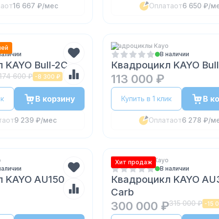
та
от
16 667 ₽
/мес
Оплата
от
6 650 ₽
/м
o
Квадроциклы Kayo
лей
наличии
В наличии
 KAYO Bull-2C
Квадроцикл KAYO Bull
174 600 ₽
113 000 ₽
-
8 300 ₽
В корзину
В к
ик
Купить в 1 клик
та
от
9 239 ₽
/мес
Оплата
от
6 278 ₽
/м
o
Квадроциклы Kayo
Хит продаж
наличии
В наличии
л KAYO AU150
Квадроцикл KAYO AU
Carb
300 000 ₽
315 000 ₽
-
15 