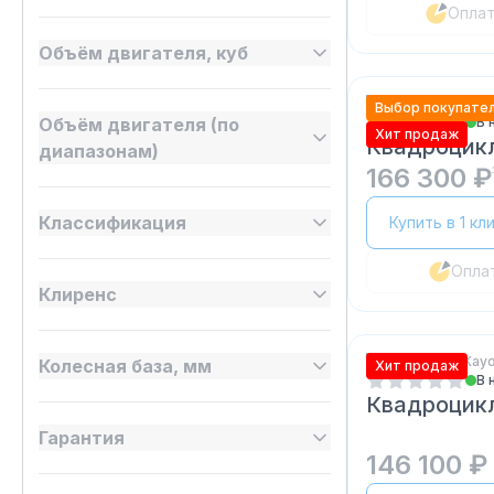
Опла
Объём двигателя, куб
Квадроциклы Kay
Выбор покупате
Объём двигателя (по
В 
Хит продаж
Квадроцикл
диапазонам)
166 300 ₽
Классификация
Купить в 1 кл
Опла
Клиренс
Квадроциклы Kay
Колесная база, мм
Хит продаж
В 
Квадроцик
Гарантия
146 100 ₽