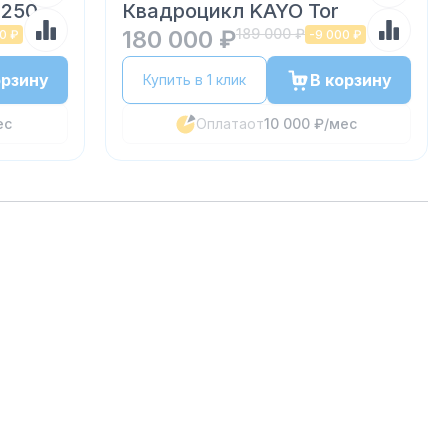
 250
Квадроцикл KAYO Tor
180 000 ₽
189 000 ₽
0 ₽
-
9 000 ₽
орзину
В корзину
Купить в 1 клик
ес
Оплата
от
10 000 ₽
/мес