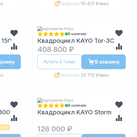
ес
Оплата
от
10 417 ₽
/мес
Квадроциклы Kayo
В наличии
 150
Квадроцикл KAYO Tor-3C
408 800 ₽
орзину
В корзину
Купить в 1 клик
ес
Оплата
от
22 712 ₽
/мес
Квадроциклы Kayo
В наличии
300
Квадроцикл KAYO Storm
126 000 ₽
000 ₽