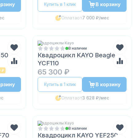
орзину
В корзину
Купить в 1 клик
ес
Оплата
от
7 000 ₽
/мес
Квадроциклы Kayo
В наличии
150
Квадроцикл KAYO Beagle
YCF110
65 300 ₽
0 ₽
орзину
В корзину
Купить в 1 клик
ес
Оплата
от
3 628 ₽
/мес
Квадроциклы Kayo
В наличии
F70
Квадроцикл KAYO YEF250