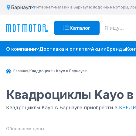
Барнаул
Интернет-магазин
в Барнауле
: лодочные моторы, ло
Каталог
О компании
Доставка и оплата
Акции
Бренды
Кон
Главная
/
Квадроциклы Kayo в Барнауле
Квадроциклы Kayo
в
Квадроциклы Kayo в Барнауле приобрести в
КРЕД
Обновляем цены...