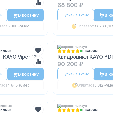
68 800 ₽
В корзину
В к
ик
Купить в 1 клик
та
от
5 000 ₽
/мес
Оплата
от
3 823 ₽
/м
o
Квадроциклы Kayo
наличии
В наличии
 KAYO Viper 125
Квадроцикл KAYO YD
90 200 ₽
В корзину
В к
ик
Купить в 1 клик
та
от
4 645 ₽
/мес
Оплата
от
5 012 ₽
/м
зиновые
Квадроциклы Kayo
наличии
В наличии