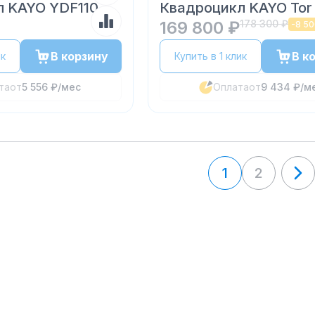
л KAYO YDF110
Квадроцикл KAYO Tor
169 800 ₽
178 300 ₽
-
8 50
В корзину
В к
ик
Купить в 1 клик
та
от
5 556 ₽
/мес
Оплата
от
9 434 ₽
/м
1
2