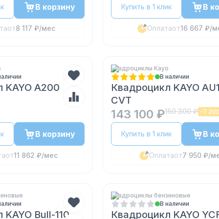
В корзину
В к
ик
Купить в 1 клик
та
от
8 117 ₽
/мес
Оплата
от
16 667 ₽
/м
o
Квадроциклы Kayo
наличии
В наличии
л KAYO A200
Квадроцикл KAYO AU
CVT
143 100 ₽
150 300 ₽
-
7 20
В корзину
В к
ик
Купить в 1 клик
та
от
11 862 ₽
/мес
Оплата
от
7 950 ₽
/м
зиновые
Квадроциклы бензиновые
наличии
В наличии
 KAYO Bull-110
Квадроцикл KAYO YC