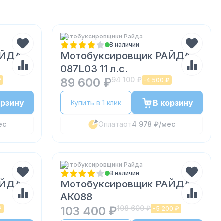
Мотобуксировщики Райда
В наличии
АЙДА
Мотобуксировщик РАЙДА
087L03 11 л.с.
89 600 ₽
94 100 ₽
₽
-
4 500 ₽
орзину
В корзину
Купить в 1 клик
ес
Оплата
от
4 978 ₽
/мес
Мотобуксировщики Райда
В наличии
АЙДА
Мотобуксировщик РАЙДА
АК088
103 400 ₽
108 600 ₽
₽
-
5 200 ₽