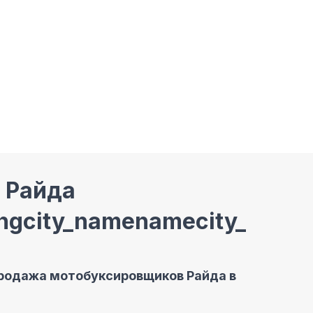
 Райда
rongcity_namenamecity_nam
родажа мотобуксировщиков Райда
в