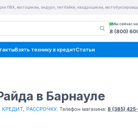
дки ПВХ, мотоциклы, эндуро, питбайки, квадроциклы, мотобуксировщ
Мы сейчас на
8 (800) 60
такты
Взять технику в кредит
Статьи
Райда
в Барнауле
в
КРЕДИТ
,
РАССРОЧКУ
.
Телефон магазина:
8 (385) 425