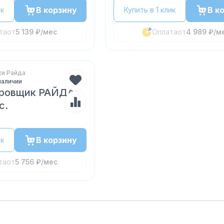
В корзину
В к
ик
Купить в 1 клик
та
от
5 139 ₽
/мес
Оплата
от
4 989 ₽
/м
и Райда
наличии
ровщик РАЙДА
с.
В корзину
ик
та
от
5 756 ₽
/мес