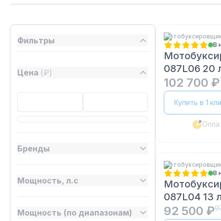
Мотобуксировщик
Фильтры
В 
Мотобукси
087L06 20 л
Цена
(₽)
102 700 ₽
Купить в 1 кл
Опла
Бренды
Мотобуксировщик
В 
Мощность, л.с
Мотобукси
087L04 13 л
92 500 ₽
9
Мощность (по диапазонам)