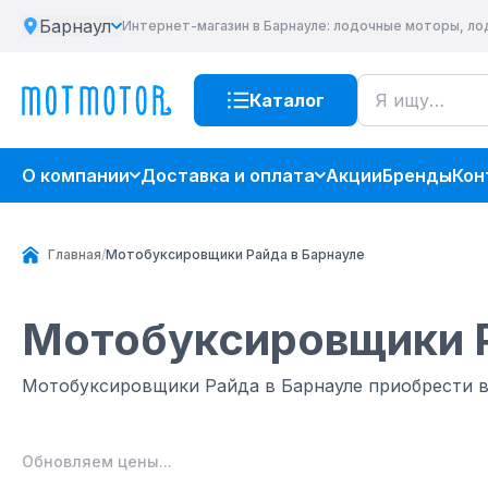
Барнаул
Интернет-магазин
в Барнауле
: лодочные моторы, ло
Каталог
О компании
Доставка и оплата
Акции
Бренды
Кон
Главная
/
Мотобуксировщики Райда в Барнауле
Мотобуксировщики 
Мотобуксировщики Райда в Барнауле приобрести 
Обновляем цены...